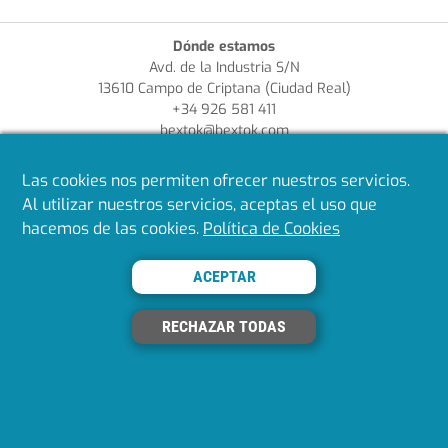
Dónde estamos
Avd. de la Industria S/N
13610 Campo de Criptana (Ciudad Real)
+34 926 581 411
bextok@bextok.com
Las cookies nos permiten ofrecer nuestros servicios.
Enlaces de interés
Al utilizar nuestros servicios, aceptas el uso que
¿Quieres ser cliente?
Aviso Legal
hacemos de las cookies.
Política de Cookies
Política de Privacidad
Política de Cookies
ACEPTAR
Política de Calidad
Síguenos en redes
RECHAZAR TODAS