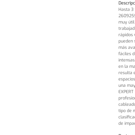
Descripc
Hasta 3 
2609255
muy útil
trabajad
rápidos 
pueden s
más ava
fáciles 
intensas
en la ma
resulta 
espacios
una mayo
EXPERT S
profesio
cableado
tipo de 
clasific
de impac