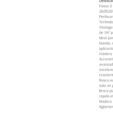
Destaca
Hasta 3 
260925
Perforar
Technol
Vástago 
de 1/4" 
Ideal pa
blanda, 
aplicaci
madera 
Accesor
avanzad
excelenc
resisten
Rosca au
solo un 
Broca pl
rápida e
Madera 
Aglome