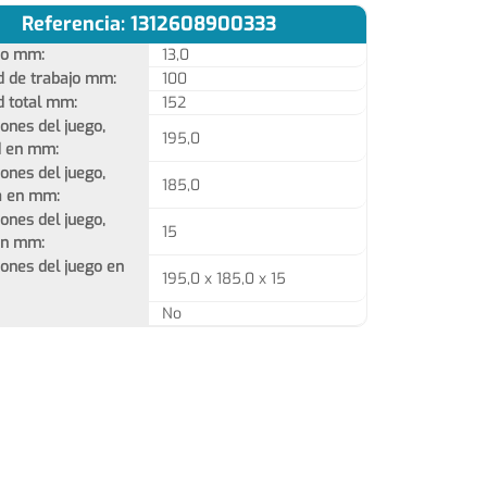
Referencia: 1312608900333
ro mm:
13,0
d de trabajo mm:
100
d total mm:
152
ones del juego,
195,0
d en mm:
ones del juego,
185,0
a en mm:
ones del juego,
15
en mm:
ones del juego en
195,0 x 185,0 x 15
No