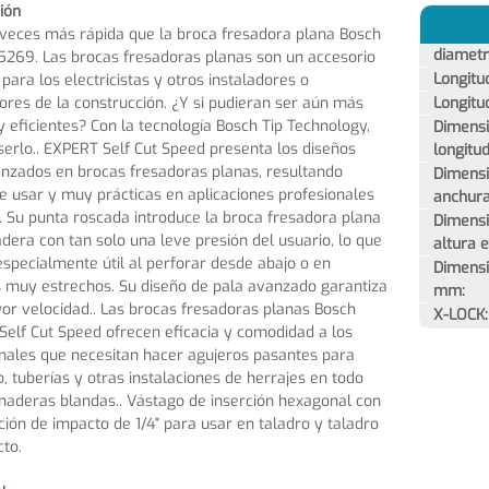
ión
veces más rápida que la broca fresadora plana Bosch
diamet
269. Las brocas fresadoras planas son un accesorio
Longitu
 para los electricistas y otros instaladores o
ores de la construcción. ¿Y si pudieran ser aún más
Longitu
y eficientes? Con la tecnología Bosch Tip Technology,
Dimensi
erlo.. EXPERT Self Cut Speed presenta los diseños
longitu
nzados en brocas fresadoras planas, resultando
Dimensi
de usar y muy prácticas en aplicaciones profesionales
anchur
. Su punta roscada introduce la broca fresadora plana
Dimensi
dera con tan solo una leve presión del usuario, lo que
altura 
especialmente útil al perforar desde abajo o en
Dimensi
 muy estrechos. Su diseño de pala avanzado garantiza
mm:
r velocidad.. Las brocas fresadoras planas Bosch
X-LOCK:
elf Cut Speed ofrecen eficacia y comodidad a los
nales que necesitan hacer agujeros pasantes para
, tuberías y otras instalaciones de herrajes en todo
maderas blandas.. Vástago de inserción hexagonal con
ación de impacto de 1/4" para usar en taladro y taladro
to.