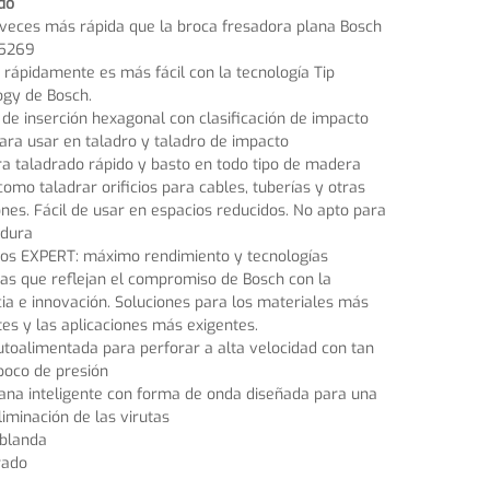
do
veces más rápida que la broca fresadora plana Bosch
5269
 rápidamente es más fácil con la tecnología Tip
ogy de Bosch.
de inserción hexagonal con clasificación de impacto
para usar en taladro y taladro de impacto
ra taladrado rápido y basto en todo tipo de madera
como taladrar orificios para cables, tuberías y otras
ones. Fácil de usar en espacios reducidos. No apto para
dura
ios EXPERT: máximo rendimiento y tecnologías
as que reflejan el compromiso de Bosch con la
ia e innovación. Soluciones para los materiales más
tes y las aplicaciones más exigentes.
toalimentada para perforar a alta velocidad con tan
poco de presión
ana inteligente con forma de onda diseñada para una
liminación de las virutas
blanda
rado