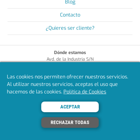
Blog
Contacto
¿Quieres ser cliente?
Dónde estamos
Avd. de la Industria S/N
13610 Campo de Criptana (Ciudad Real)
+34 926 581 411
Las cookies nos permiten ofrecer nuestros servicios.
bextok@bextok.com
Al utilizar nuestros servicios, aceptas el uso que
hacemos de las cookies.
Política de Cookies
Enlaces de interés
¿Quieres ser cliente?
ACEPTAR
Aviso Legal
Política de Privacidad
Política de Cookies
RECHAZAR TODAS
Política de Calidad
Síguenos en redes