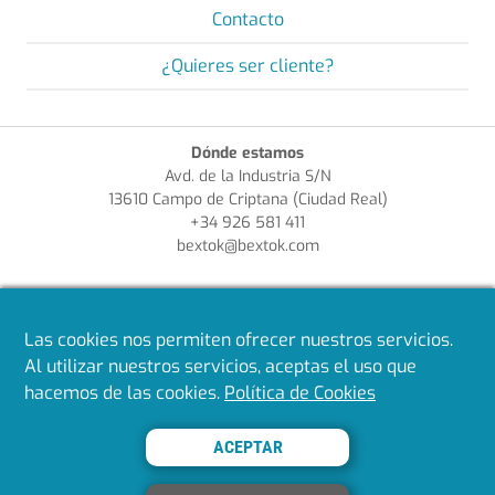
Contacto
¿Quieres ser cliente?
Dónde estamos
Avd. de la Industria S/N
13610 Campo de Criptana (Ciudad Real)
+34 926 581 411
bextok@bextok.com
Enlaces de interés
¿Quieres ser cliente?
Las cookies nos permiten ofrecer nuestros servicios.
Aviso Legal
Al utilizar nuestros servicios, aceptas el uso que
Política de Privacidad
hacemos de las cookies.
Política de Cookies
Política de Cookies
Política de Calidad
ACEPTAR
Síguenos en redes