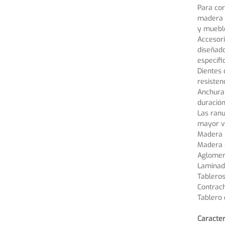
Para cor
madera y
y muebl
Accesori
diseñado
específi
Dientes 
resisten
Anchura 
duración
Las ranu
mayor vi
Madera 
Madera 
Aglome
Lamina
Tableros
Contrac
Tablero 
Caracter