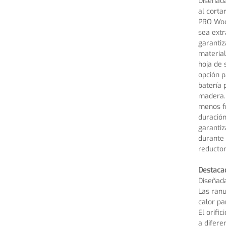
Diseñada
al corta
PRO Woo
sea extr
garantiz
material
hoja de 
opción p
batería 
madera. 
menos f
duración
garantiz
durante 
reductor
Destaca
Diseñad
Las ranu
calor pa
El orifi
a difer