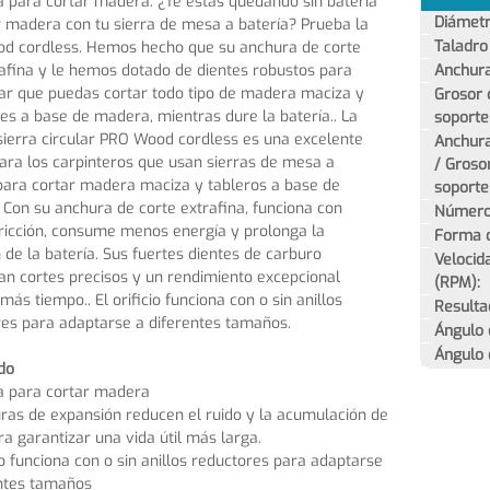
 para cortar madera. ¿Te estás quedando sin batería
Diámetr
r madera con tu sierra de mesa a batería? Prueba la
Taladr
d cordless. Hemos hecho que su anchura de corte
afina y le hemos dotado de dientes robustos para
Anchura
ar que puedas cortar todo tipo de madera maciza y
Grosor 
es a base de madera, mientras dure la batería.. La
soporte
sierra circular PRO Wood cordless es una excelente
Anchura
ara los carpinteros que usan sierras de mesa a
/ Grosor
para cortar madera maciza y tableros a base de
soporte
Con su anchura de corte extrafina, funciona con
Número 
ricción, consume menos energía y prolonga la
Forma d
 de la batería. Sus fuertes dientes de carburo
Velocid
an cortes precisos y un rendimiento excepcional
(RPM):
más tiempo.. El orificio funciona con o sin anillos
Resulta
es para adaptarse a diferentes tamaños.
Ángulo d
Ángulo d
do
a para cortar madera
ras de expansión reducen el ruido y la acumulación de
ra garantizar una vida útil más larga.
cio funciona con o sin anillos reductores para adaptarse
entes tamaños