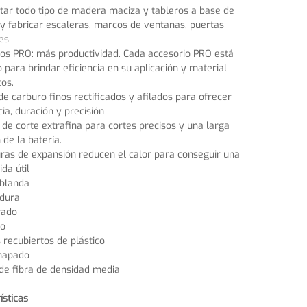
tar todo tipo de madera maciza y tableros a base de
 fabricar escaleras, marcos de ventanas, puertas
es
os PRO: más productividad. Cada accesorio PRO está
 para brindar eficiencia en su aplicación y material
cos.
de carburo finos rectificados y afilados para ofrecer
cia, duración y precisión
de corte extrafina para cortes precisos y una larga
 de la batería.
ras de expansión reducen el calor para conseguir una
da útil
blanda
dura
rado
do
 recubiertos de plástico
hapado
de fibra de densidad media
ísticas