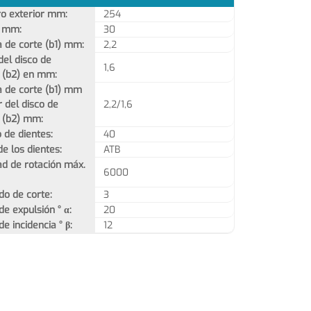
o exterior mm:
254
o mm:
30
 de corte (b1) mm:
2,2
del disco de
1,6
 (b2) en mm:
 de corte (b1) mm
 del disco de
2,2/1,6
 (b2) mm:
de dientes:
40
e los dientes:
ATB
ad de rotación máx.
6000
do de corte:
3
e expulsión ° α:
20
e incidencia ° β:
12