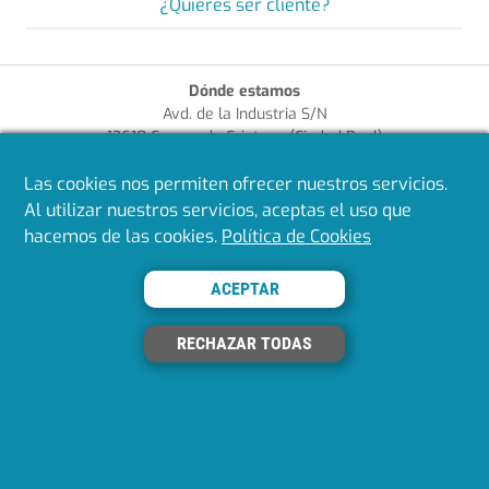
¿Quieres ser cliente?
Dónde estamos
Avd. de la Industria S/N
13610 Campo de Criptana (Ciudad Real)
+34 926 581 411
Las cookies nos permiten ofrecer nuestros servicios.
bextok@bextok.com
Al utilizar nuestros servicios, aceptas el uso que
hacemos de las cookies.
Política de Cookies
Enlaces de interés
¿Quieres ser cliente?
Aviso Legal
ACEPTAR
Política de Privacidad
Política de Cookies
RECHAZAR TODAS
Política de Calidad
Síguenos en redes