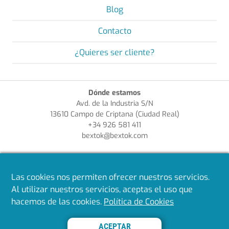
Blog
Contacto
¿Quieres ser cliente?
Dónde estamos
Avd. de la Industria S/N
13610 Campo de Criptana (Ciudad Real)
+34 926 581 411
bextok@bextok.com
Enlaces de interés
¿Quieres ser cliente?
Las cookies nos permiten ofrecer nuestros servicios.
Aviso Legal
Al utilizar nuestros servicios, aceptas el uso que
Política de Privacidad
hacemos de las cookies.
Política de Cookies
Política de Cookies
Política de Calidad
ACEPTAR