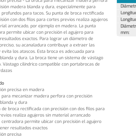
ión precisa - La broca para mecanizar madera perfora
Diámetr
isión madera blanda y dura, especialmente para
Longitu
 profundos para tacos. Su punta de broca rectificada
isión con dos filos para cortes previos realiza agujeros
Longitu
rial arrancado, por ejemplo en madera. La punta
Diámetr
ra permite ubicar con precisión el agujero para
mm:
resultados exactos. Para lograr un diámetro de
preciso, su acanaladura contribuye a extraer las
y evita los atascos. Esta broca es adecuada para
landa y dura. La broca tiene un sistema de vástago
co. Vástago cilíndrico compatible con portabrocas de
rdazas
do
ción precisa en madera
a para mecanizar madera perfora con precisión
blanda y dura
 de broca rectificada con precisión con dos filos para
revios realiza agujeros sin material arrancado
 centradora permite ubicar con precisión el agujero
ener resultados exactos
ión precisa