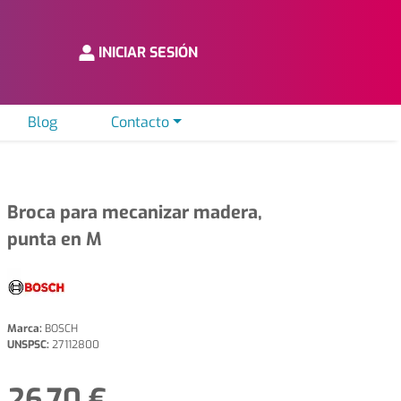
INICIAR SESIÓN
Blog
Contacto
Broca para mecanizar madera,
punta en M
Marca:
BOSCH
UNSPSC:
27112800
26,70 €