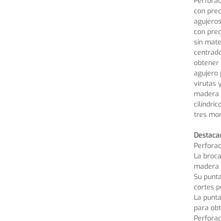
Perforac
con prec
agujeros
con prec
sin mate
centrado
obtener 
agujero 
virutas 
madera b
cilíndri
tres mo
Destaca
Perfora
La broc
madera 
Su punta
cortes p
La punta
para obt
Perforac