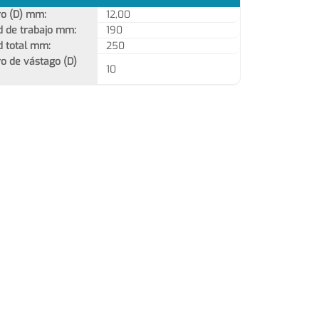
o (D) mm:
12,00
d de trabajo mm:
190
d total mm:
250
o de vástago (D)
10