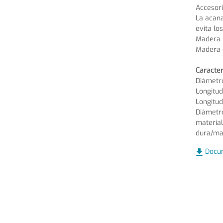
Accesori
La acana
evita lo
Madera 
Madera 
Caracter
Diámetr
Longitud
Longitu
Diámetr
material
dura/ma
Docu