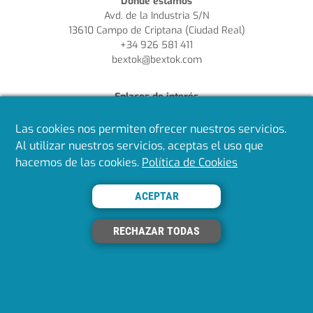
Dónde estamos
Avd. de la Industria S/N
13610 Campo de Criptana (Ciudad Real)
+34 926 581 411
bextok@bextok.com
Enlaces de interés
¿Quieres ser cliente?
Aviso Legal
Las cookies nos permiten ofrecer nuestros servicios.
Política de Privacidad
Al utilizar nuestros servicios, aceptas el uso que
Política de Cookies
hacemos de las cookies.
Política de Cookies
Política de Calidad
ACEPTAR
Síguenos en redes
RECHAZAR TODAS