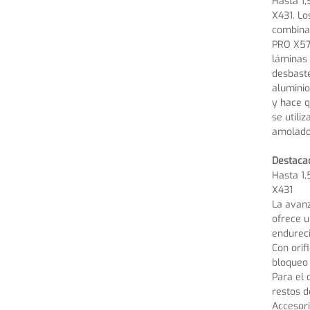
Hasta 1,
X431. Lo
combinac
PRO X571
láminas 
desbaste
aluminio
y hace q
se utili
amolado
Destaca
Hasta 1,
X431
La avanz
ofrece u
endureci
Con orif
bloqueo
Para el 
restos d
Accesori