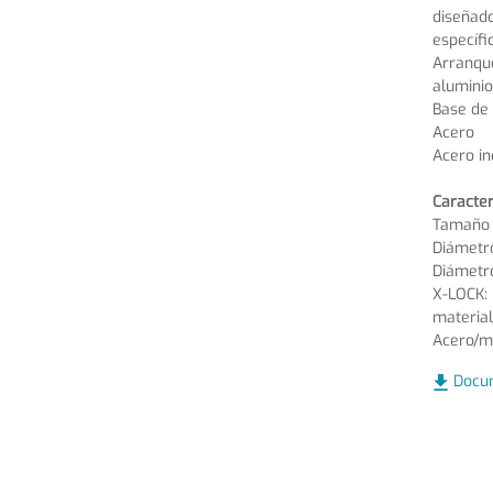
diseñado
específi
Arranque
aluminio
Base de 
Acero
Acero in
Caracter
Tamaño 
Diámetr
Diámetro
X-LOCK:
material
Acero/m
Docu