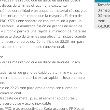
5 veces más rápido que un disco de láminas Bosch
Tamaño 
s discos de láminas ofrecen una excelente
Diámetr
ión de durabilidad y arranque de material rápido, y el
 es incluso más rápido que la mayoría.. El disco de
Diámetro
PRO X571 tiene soporte de robusto tejido X para un
mm:
 estable. La avanzada fusión de granos de óxido de
X-LOCK:
 y circonio permite una rápida eliminación de material
ue este disco de láminas sea eficiente, incluso cuando
za en acero endurecido.. Con orificio de 22,23 mm para
ras con tuerca de bloqueo convencional.
do
5 veces más rápido que un disco de láminas Bosch
ada fusión de grano de óxido de aluminio y circonio
n arranque de material extrarrápido incluso en acero
do.
icio de 22,23 mm para amoladoras con tuerca de
 convencional
desbaste de metal, p. ej., al eliminar soldaduras y
e acero dulce y acero inoxidable
os PRO: más productividad. Cada accesorio PRO está