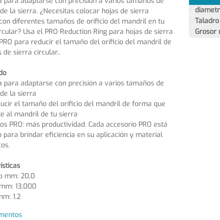
 para adaptarse con precisión a varios tamaños de
diamet
s de la sierra. ¿Necesitas colocar hojas de sierra
Taladr
 con diferentes tamaños de orificio del mandril en tu
ircular? Usa el PRO Reduction Ring para hojas de sierra
Grosor
 PRO para reducir el tamaño del orificio del mandril de
 de sierra circular..
do
 para adaptarse con precisión a varios tamaños de
 de la sierra
ucir el tamaño del orificio del mandril de forma que
e al mandril de tu sierra
os PRO: más productividad. Cada accesorio PRO está
 para brindar eficiencia en su aplicación y material
cos.
ísticas
o mm: 20,0
 mm: 13,000
mm: 1,2
mentos