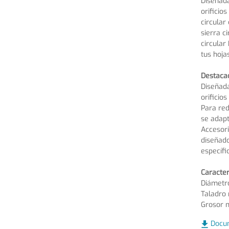
Diseñada
orificio
circular
sierra c
circular
tus hojas
Destaca
Diseñada
orificios
Para red
se adapt
Accesori
diseñado
específi
Caracter
Diámetr
Taladro
Grosor 
Docu