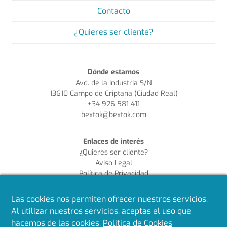
Contacto
¿Quieres ser cliente?
Dónde estamos
Avd. de la Industria S/N
13610 Campo de Criptana (Ciudad Real)
+34 926 581 411
bextok@bextok.com
Enlaces de interés
¿Quieres ser cliente?
Aviso Legal
Política de Privacidad
Política de Cookies
Política de Calidad
Las cookies nos permiten ofrecer nuestros servicios.
Al utilizar nuestros servicios, aceptas el uso que
Síguenos en redes
hacemos de las cookies.
Política de Cookies