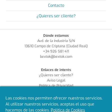
Contacto
¿Quieres ser cliente?
Dónde estamos
Avd. de la Industria S/N
13610 Campo de Criptana (Ciudad Real)
+34 926 581 411
bextok@bextok.com
Enlaces de interés
¿Quieres ser cliente?
Aviso Legal
Política de Privacidad
Política de Cookies
Política de Calidad
Las cookies nos permiten ofrecer nuestros servicios.
Al utilizar nuestros servicios, aceptas el uso que
Síguenos en redes
hacemos de las cookies.
Política de Cookies