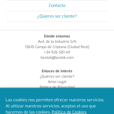
Contacto
¿Quieres ser cliente?
Dónde estamos
Avd. de la Industria S/N
13610 Campo de Criptana (Ciudad Real)
+34 926 581 411
bextok@bextok.com
Enlaces de interés
¿Quieres ser cliente?
Aviso Legal
Política de Privacidad
Política de Cookies
Política de Calidad
Las cookies nos permiten ofrecer nuestros servicios.
Al utilizar nuestros servicios, aceptas el uso que
Síguenos en redes
hacemos de las cookies.
Política de Cookies