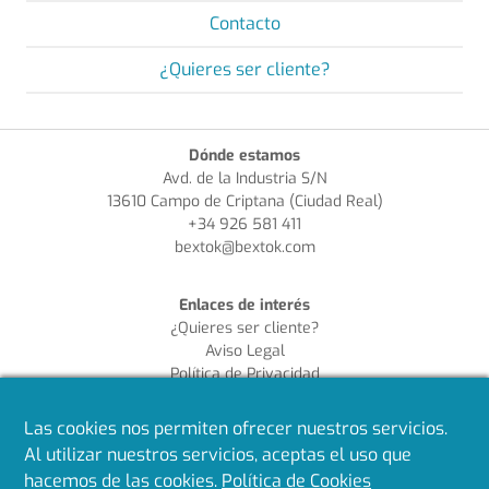
Contacto
¿Quieres ser cliente?
Dónde estamos
Avd. de la Industria S/N
13610 Campo de Criptana (Ciudad Real)
+34 926 581 411
bextok@bextok.com
Enlaces de interés
¿Quieres ser cliente?
Aviso Legal
Política de Privacidad
Política de Cookies
Política de Calidad
Las cookies nos permiten ofrecer nuestros servicios.
Al utilizar nuestros servicios, aceptas el uso que
Síguenos en redes
hacemos de las cookies.
Política de Cookies