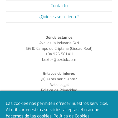
Contacto
¿Quieres ser cliente?
Dónde estamos
Avd. de la Industria S/N
13610 Campo de Criptana (Ciudad Real)
+34 926 581 411
bextok@bextok.com
Enlaces de interés
¿Quieres ser cliente?
Aviso Legal
Política de Privacidad
Política de Cookies
Política de Calidad
Las cookies nos permiten ofrecer nuestros servicios.
Al utilizar nuestros servicios, aceptas el uso que
Síguenos en redes
hacemos de las cookies.
Política de Cookies