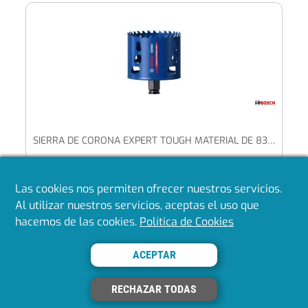
SIERRA DE CORONA EXPERT TOUGH MATERIAL DE 83 X 60 MM
Las cookies nos permiten ofrecer nuestros servicios.
Mostrando del 1 al 40 de 159
Al utilizar nuestros servicios, aceptas el uso que
hacemos de las cookies.
Política de Cookies
«
1
2
3
4
»
ACEPTAR
Volver arriba
RECHAZAR TODAS