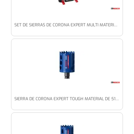
SET DE SIERRAS DE CORONA EXPERT MULTI MATERIAL DE 22/25/35/40/51/68 MM, 9 UDS.
SIERRA DE CORONA EXPERT TOUGH MATERIAL DE 51 X 60 MM