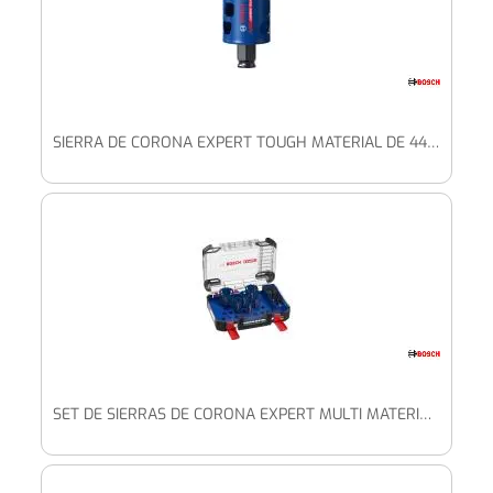
SIERRA DE CORONA EXPERT TOUGH MATERIAL DE 44 X 60 MM
SET DE SIERRAS DE CORONA EXPERT MULTI MATERIAL DE 22/25/35/51/60/68 MM, 9 UDS.