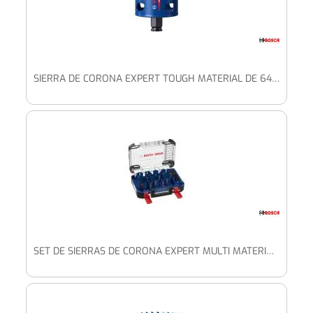
SIERRA DE CORONA EXPERT TOUGH MATERIAL DE 64 X 60 MM
SET DE SIERRAS DE CORONA EXPERT MULTI MATERIAL DE 20/22/25/32/35/40/44/51/60/68/76 MM, 14 UDS.