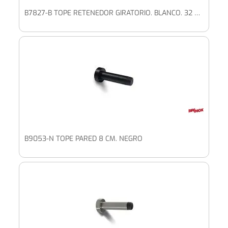
B7827-B TOPE RETENEDOR GIRATORIO. BLANCO. 32 X 102 X 22 MM
B9053-N TOPE PARED 8 CM. NEGRO