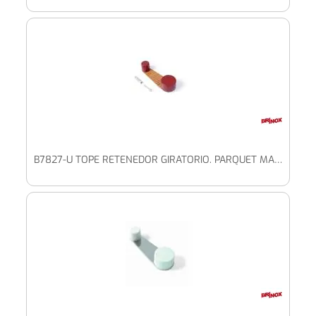
B7827-U TOPE RETENEDOR GIRATORIO. PARQUET MARRÓN. 32 X 102 X 22 MM