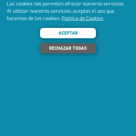
Las cookies nos permiten ofrecer nuestros servicios.
¿Quieres ser cliente?
Al utilizar nuestros servicios, aceptas el uso que
hacemos de las cookies.
Política de Cookies
ACEPTAR
Dónde estamos
Avd. de la Industria S/N
13610 Campo de Criptana (Ciudad Real)
RECHAZAR TODAS
+34 926 581 411
bextok@bextok.com
Enlaces de interés
¿Quieres ser cliente?
Aviso Legal
Política de Privacidad
Política de Cookies
Política de Calidad
Síguenos en redes