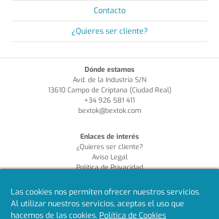
Contacto
¿Quieres ser cliente?
Dónde estamos
Avd. de la Industria S/N
13610 Campo de Criptana (Ciudad Real)
+34 926 581 411
bextok@bextok.com
Enlaces de interés
¿Quieres ser cliente?
Aviso Legal
Política de Privacidad
Política de Cookies
Política de Calidad
Las cookies nos permiten ofrecer nuestros servicios.
Al utilizar nuestros servicios, aceptas el uso que
Síguenos en redes
hacemos de las cookies.
Política de Cookies