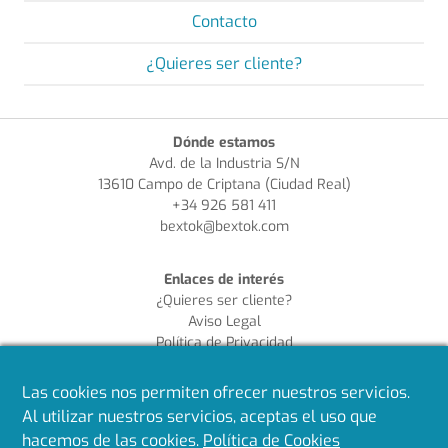
Contacto
¿Quieres ser cliente?
Dónde estamos
Avd. de la Industria S/N
13610 Campo de Criptana (Ciudad Real)
+34 926 581 411
bextok@bextok.com
Enlaces de interés
¿Quieres ser cliente?
Aviso Legal
Política de Privacidad
Política de Cookies
Política de Calidad
Las cookies nos permiten ofrecer nuestros servicios.
Al utilizar nuestros servicios, aceptas el uso que
Síguenos en redes
hacemos de las cookies.
Política de Cookies