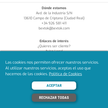
Dónde estamos
Avd. de la Industria S/N
13610 Campo de Criptana (Ciudad Real)
+34 926 581 411
bextok@bextok.com
Enlaces de interés
¿Quieres ser cliente?
Aviso Legal
Política de Privacidad
Política de Cookies
Las cookies nos permiten ofrecer nuestros servicios.
Política de Calidad
Al utilizar nuestros servicios, aceptas el uso que
hacemos de las cookies.
Política de Cookies
Síguenos en redes
ACEPTAR
RECHAZAR TODAS