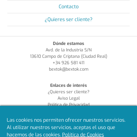
Contacto
¿Quieres ser cliente?
Dónde estamos
Avd. de la Industria S/N
13610 Campo de Criptana (Ciudad Real)
+34 926 581 411
bextok@bextok.com
Enlaces de interés
¿Quieres ser cliente?
Aviso Legal
Política de Privacidad
Política de Cookies
Política de Calidad
Las cookies nos permiten ofrecer nuestros servicios.
Al utilizar nuestros servicios, aceptas el uso que
Síguenos en redes
hacemos de las cookies.
Política de Cookies