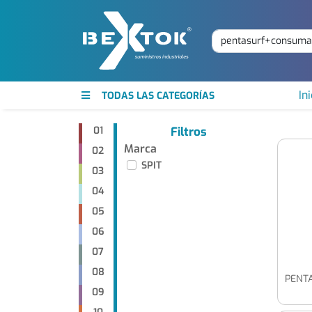
Ini
TODAS LAS CATEGORÍAS
01
Filtros
Marca
02
SPIT
03
04
05
06
07
08
PENT
09