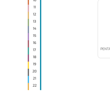
10
11
12
13
14
15
16
PENT
17
18
19
20
21
22