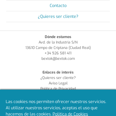
Contacto
¿Quieres ser cliente?
Dónde estamos
Avd. de la Industria S/N
13610 Campo de Criptana (Ciudad Real)
+34 926 581 411
bextok@bextok.com
Enlaces de interés
¿Quieres ser cliente?
Aviso Legal
Política de Privacidad
Política de Cookies
Política de Calidad
Las cookies nos permiten ofrecer nuestros servicios.
Al utilizar nuestros servicios, aceptas el uso que
Síguenos en redes
hacemos de las cookies.
Política de Cookies