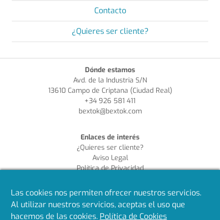
Contacto
¿Quieres ser cliente?
Dónde estamos
Avd. de la Industria S/N
13610 Campo de Criptana (Ciudad Real)
+34 926 581 411
bextok@bextok.com
Enlaces de interés
¿Quieres ser cliente?
Aviso Legal
Política de Privacidad
Política de Cookies
Política de Calidad
Las cookies nos permiten ofrecer nuestros servicios.
Al utilizar nuestros servicios, aceptas el uso que
Síguenos en redes
hacemos de las cookies.
Política de Cookies