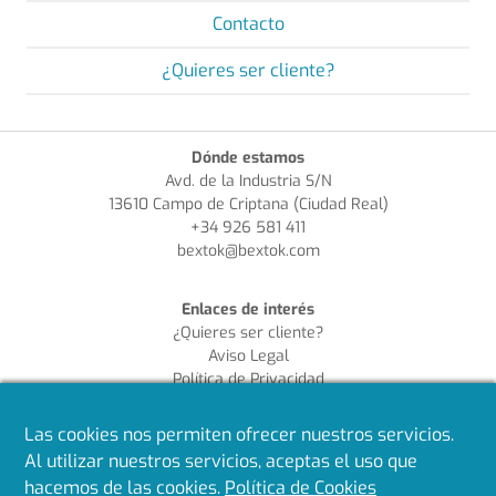
Contacto
¿Quieres ser cliente?
Dónde estamos
Avd. de la Industria S/N
13610 Campo de Criptana (Ciudad Real)
+34 926 581 411
bextok@bextok.com
Enlaces de interés
¿Quieres ser cliente?
Aviso Legal
Política de Privacidad
Política de Cookies
Política de Calidad
Las cookies nos permiten ofrecer nuestros servicios.
Al utilizar nuestros servicios, aceptas el uso que
Síguenos en redes
hacemos de las cookies.
Política de Cookies