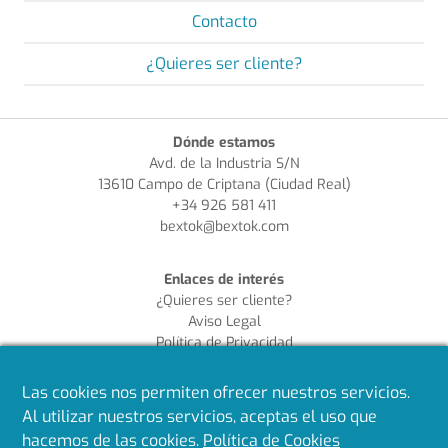
Contacto
¿Quieres ser cliente?
Dónde estamos
Avd. de la Industria S/N
13610 Campo de Criptana (Ciudad Real)
+34 926 581 411
bextok@bextok.com
Enlaces de interés
¿Quieres ser cliente?
Aviso Legal
Política de Privacidad
Política de Cookies
Política de Calidad
Las cookies nos permiten ofrecer nuestros servicios.
Al utilizar nuestros servicios, aceptas el uso que
Síguenos en redes
hacemos de las cookies.
Política de Cookies