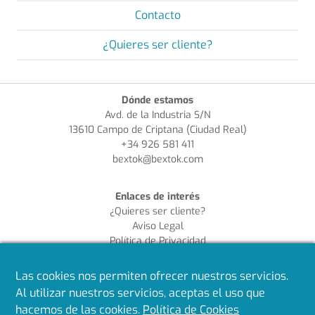
Contacto
¿Quieres ser cliente?
Dónde estamos
Avd. de la Industria S/N
13610 Campo de Criptana (Ciudad Real)
+34 926 581 411
bextok@bextok.com
Enlaces de interés
¿Quieres ser cliente?
Aviso Legal
Política de Privacidad
Política de Cookies
Política de Calidad
Las cookies nos permiten ofrecer nuestros servicios.
Al utilizar nuestros servicios, aceptas el uso que
Síguenos en redes
hacemos de las cookies.
Política de Cookies