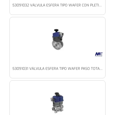
53091032 VÁLVULA ESFERA TIPO WAFER CON PLETINA ISO, CON CÁMARA CALEFACCIÓN CON ACTUADOR ALTO VOLTAJE
53091031 VÁLVULA ESFERA TIPO WAFER PASO TOTAL CON PLETINA ISO CON ACTUADOR ELÉCTRICO ALTO VOLTAJE