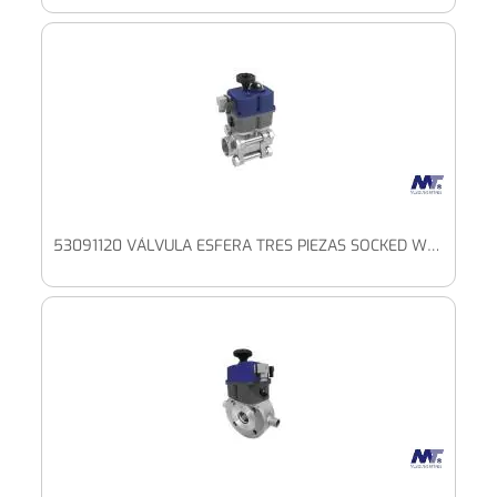
53091120 VÁLVULA ESFERA TRES PIEZAS SOCKED WELD PASO TOTAL CON PLETINA ISO Y ACTUADOR ELÉCTRICO ALTO VOLTAJE