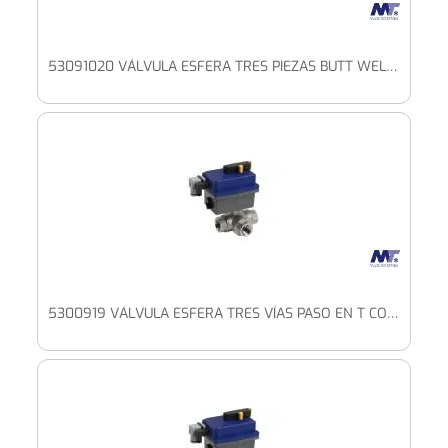
53091020 VÁLVULA ESFERA TRES PIEZAS BUTT WELD PASO TOTAL CON PLETINA ISO Y ACTUADOR ELÉCTRICO ALTO VOLTAJE
5300919 VÁLVULA ESFERA TRES VÍAS PASO EN T CON PLETINA ISO Y ACTUADOR ELÉCTRICO ALTO VOLTAJE