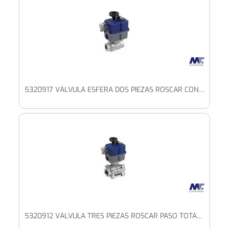
5320917 VÁLVULA ESFERA DOS PIEZAS ROSCAR CON PLETINA ISO Y ACTUADOR ELÉCTRICO BAJO VOLTAJE
5320912 VÁLVULA TRES PIEZAS ROSCAR PASO TOTAL CON PLETINA ISO Y ACTUADOR ELÉCTRICO BAJO VOLTAJE