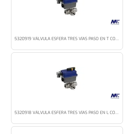
5320919 VÁLVULA ESFERA TRES VÍAS PASO EN T CON PLETINA ISO Y ACTUADOR ELÉCTRICO BAJO VOLTAJE
5320918 VÁLVULA ESFERA TRES VÍAS PASO EN L CON PLETINA ISO Y ACTUADOR ELÉCTRICO BAJO VOLTAJE