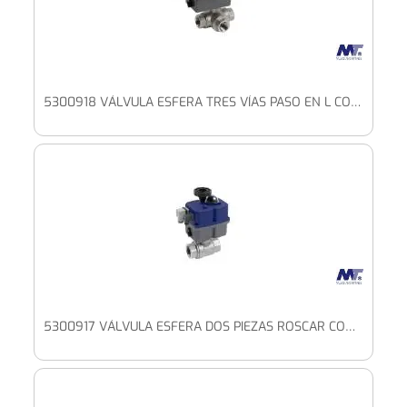
5300918 VÁLVULA ESFERA TRES VÍAS PASO EN L CON PLETINA ISO Y ACTUADOR ELÉCTRICO ALTO VOLTAJE
5300917 VÁLVULA ESFERA DOS PIEZAS ROSCAR CON PLETINA ISO Y ACTUADOR ELÉCTRICO ALTO VOLTAJE