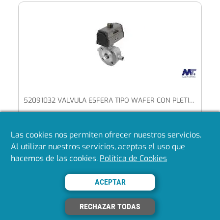
52091032 VÁLVULA ESFERA TIPO WAFER CON PLETINA ISO, CON CÁMARA CALEFACCIÓN CON ACTUADOR DOBLE EFECTO
Las cookies nos permiten ofrecer nuestros servicios.
Mostrando del 1 al 40 de 6294
Al utilizar nuestros servicios, aceptas el uso que
hacemos de las cookies.
Política de Cookies
«
1
2
3
4
5
»
ACEPTAR
Volver arriba
RECHAZAR TODAS