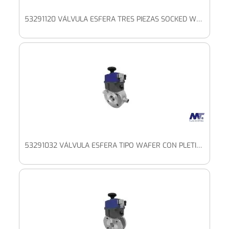
53291120 VÁLVULA ESFERA TRES PIEZAS SOCKED WELD PASO TOTAL CON PLETINA ISO Y ACTUADOR ELÉCTRICO BAJO VOLTAJE
53291032 VÁLVULA ESFERA TIPO WAFER CON PLETINA ISO, CON CÁMARA CALEFACCIÓN CON ACTUADOR BAJO VOLTAJE