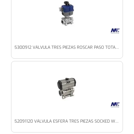
5300912 VÁLVULA TRES PIEZAS ROSCAR PASO TOTAL CON PLETINA ISO Y ACTUADOR ELÉCTRICO ALTO VOLTAJE
52091120 VÁLVULA ESFERA TRES PIEZAS SOCKED WELD PASO TOTAL CON PLETINA ISO CON ACTUADOR DOBLE EFECTO