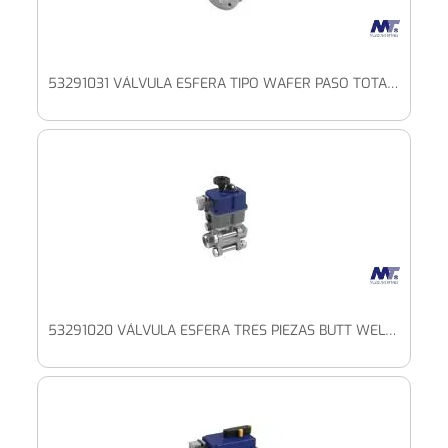
53291031 VÁLVULA ESFERA TIPO WAFER PASO TOTAL CON PLETINA ISO CON ACTUADOR BAJO VOLTAJE
53291020 VÁLVULA ESFERA TRES PIEZAS BUTT WELD PASO TOTAL CON PLETINA ISO Y ACTUADOR ELÉCTRICO BAJO VOLTAJE