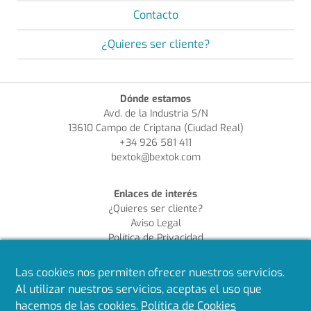
Contacto
¿Quieres ser cliente?
Dónde estamos
Avd. de la Industria S/N
13610 Campo de Criptana (Ciudad Real)
+34 926 581 411
bextok@bextok.com
Enlaces de interés
¿Quieres ser cliente?
Aviso Legal
Política de Privacidad
Política de Cookies
Política de Calidad
Las cookies nos permiten ofrecer nuestros servicios.
Al utilizar nuestros servicios, aceptas el uso que
Síguenos en redes
hacemos de las cookies.
Política de Cookies