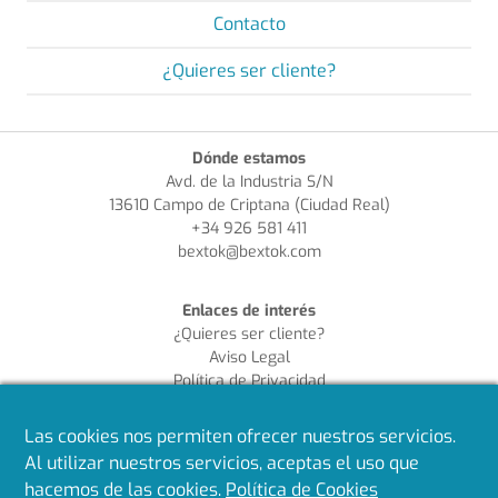
Contacto
¿Quieres ser cliente?
Dónde estamos
Avd. de la Industria S/N
13610 Campo de Criptana (Ciudad Real)
+34 926 581 411
bextok@bextok.com
Enlaces de interés
¿Quieres ser cliente?
Aviso Legal
Política de Privacidad
Política de Cookies
Política de Calidad
Las cookies nos permiten ofrecer nuestros servicios.
Al utilizar nuestros servicios, aceptas el uso que
Síguenos en redes
hacemos de las cookies.
Política de Cookies