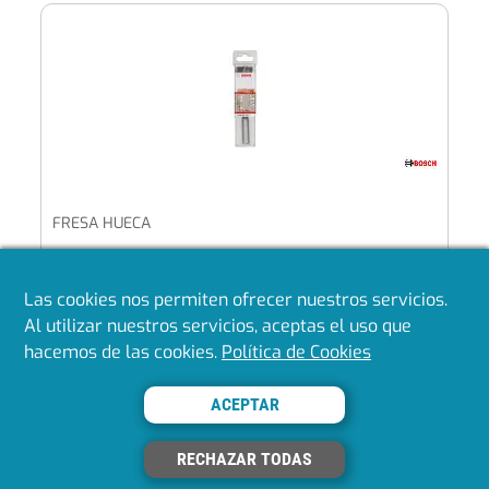
FRESA HUECA
Las cookies nos permiten ofrecer nuestros servicios.
Mostrando del 1 al 40 de 77
Al utilizar nuestros servicios, aceptas el uso que
hacemos de las cookies.
Política de Cookies
«
1
2
»
ACEPTAR
Volver arriba
RECHAZAR TODAS