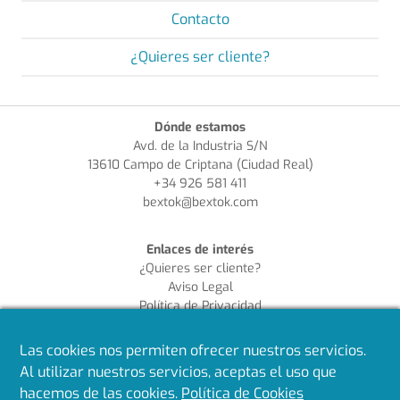
Contacto
¿Quieres ser cliente?
Dónde estamos
Avd. de la Industria S/N
13610 Campo de Criptana (Ciudad Real)
+34 926 581 411
bextok@bextok.com
Enlaces de interés
¿Quieres ser cliente?
Aviso Legal
Política de Privacidad
Política de Cookies
Política de Calidad
Las cookies nos permiten ofrecer nuestros servicios.
Al utilizar nuestros servicios, aceptas el uso que
Síguenos en redes
hacemos de las cookies.
Política de Cookies