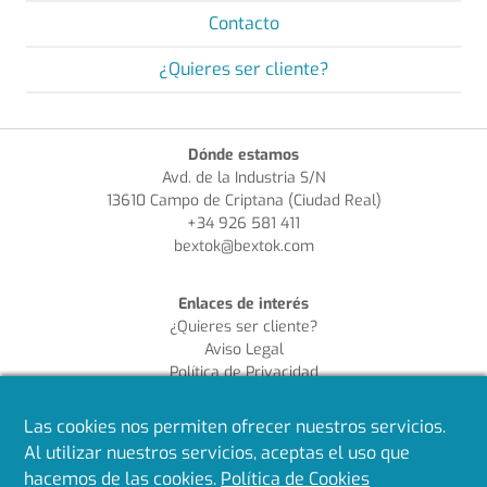
Contacto
¿Quieres ser cliente?
Dónde estamos
Avd. de la Industria S/N
13610 Campo de Criptana (Ciudad Real)
+34 926 581 411
bextok@bextok.com
Enlaces de interés
¿Quieres ser cliente?
Aviso Legal
Política de Privacidad
Política de Cookies
Política de Calidad
Las cookies nos permiten ofrecer nuestros servicios.
Al utilizar nuestros servicios, aceptas el uso que
Síguenos en redes
hacemos de las cookies.
Política de Cookies