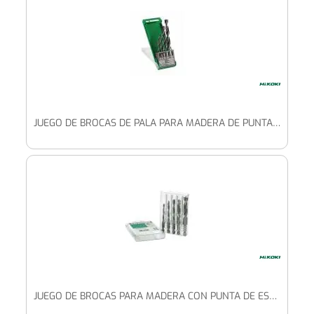
JUEGO DE BROCAS DE PALA PARA MADERA DE PUNTA DE ESPIGA (5 PIEZAS) 4/5/6/8/10 MM
JUEGO DE BROCAS PARA MADERA CON PUNTA DE ESPIGA (5 PIEZAS) 1/4" HEXAGONAL 4/5/6/8/10 MM