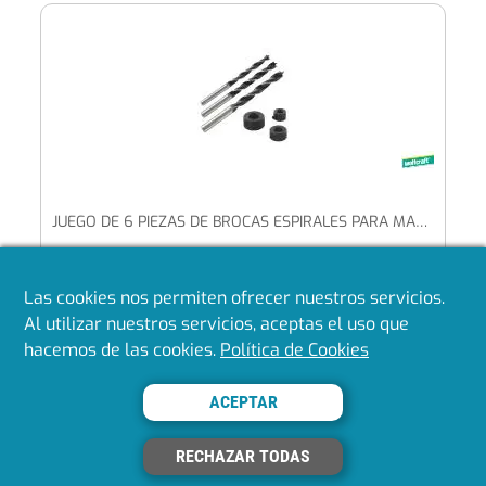
JUEGO DE 6 PIEZAS DE BROCAS ESPIRALES PARA MADERA CON TOPE DE PROFUNDIDAD
Las cookies nos permiten ofrecer nuestros servicios.
Mostrando del 1 al 40 de 1594
Al utilizar nuestros servicios, aceptas el uso que
hacemos de las cookies.
Política de Cookies
«
1
2
3
4
5
»
ACEPTAR
Volver arriba
RECHAZAR TODAS