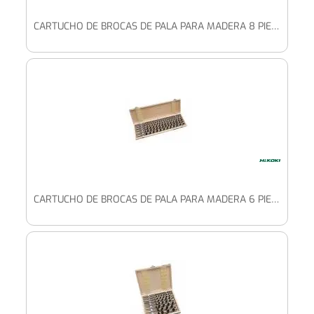
CARTUCHO DE BROCAS DE PALA PARA MADERA 8 PIEZAS (10/12/14/16/18/20/22/24 X 460 MM)
CARTUCHO DE BROCAS DE PALA PARA MADERA 6 PIEZAS (10/12/14/16/18/20 X 460 MM)