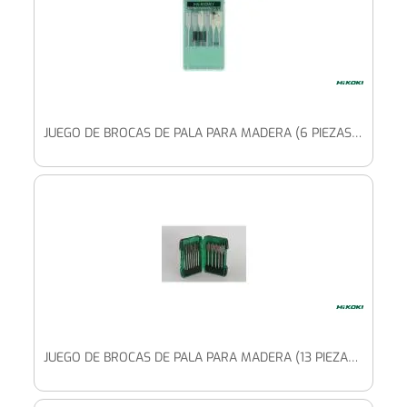
JUEGO DE BROCAS DE PALA PARA MADERA (6 PIEZAS) 12/14/16/18/20/22 X 150 MM
JUEGO DE BROCAS DE PALA PARA MADERA (13 PIEZAS) 6/8/10/12/13/14/16/17/18/19/20/22/25 X 150 MM