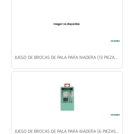
JUEGO DE BROCAS DE PALA PARA MADERA (13 PIEZAS) 6/8/10/12/13/14/16/17/18/19/20/22/25 X 150 MM
JUEGO DE BROCAS DE PALA PARA MADERA (6 PIEZAS) 14/16/18/20/22/24 X 150 MM