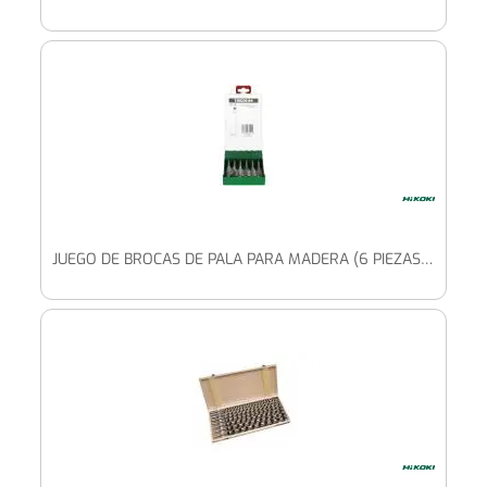
JUEGO DE BROCAS DE PALA PARA MADERA (6 PIEZAS) 13/16/19/20/22/25 X 150 MM