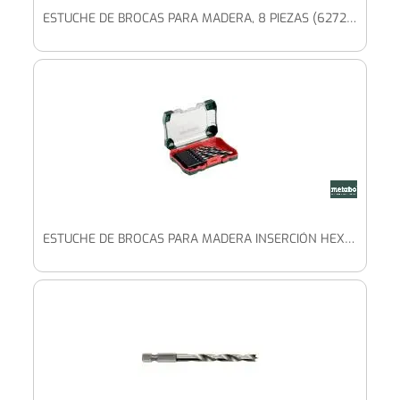
ESTUCHE DE BROCAS PARA MADERA, 8 PIEZAS (627202000)
ESTUCHE DE BROCAS PARA MADERA INSERCIÓN HEXAGONAL SP 8 PIEZAS (626705000)