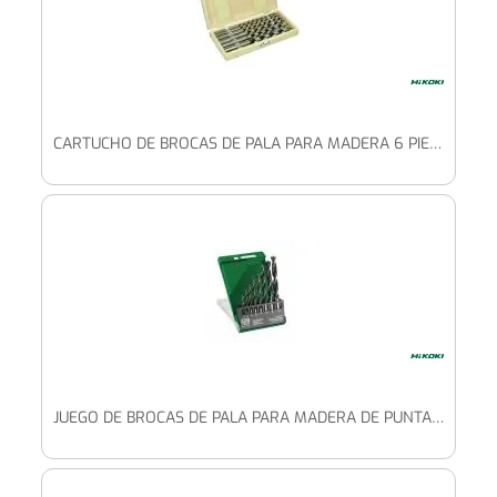
CARTUCHO DE BROCAS DE PALA PARA MADERA 6 PIEZAS (6/8/10/12/14/16 X 230 MM)
JUEGO DE BROCAS DE PALA PARA MADERA DE PUNTA DE ESPIGA (8 PIEZAS) 3/4/5/6/7/8/9/10 MM