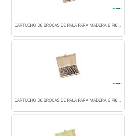
CARTUCHO DE BROCAS DE PALA PARA MADERA 8 PIEZAS (10/12/14/16/18/20/22/24 X 230 MM)
CARTUCHO DE BROCAS DE PALA PARA MADERA 6 PIEZAS (10/12/14/16/18/20 X 230 MM)